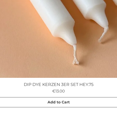
DIP DYE KERZEN 3ER SET HEY.75
Quick View
Price
€13.00
Add to Cart